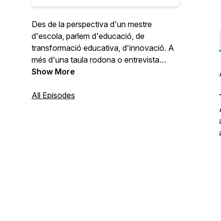
Des de la perspectiva d'un mestre
d'escola, parlem d'educació, de
transformació educativa, d'innovació. A
més d'una taula rodona o entrevista
sobre un tema concret, podeu escolar les
Show More
seccions: Tastet d'Apps (aplicacions i
webs educatives amb Eulàlia Canet), El
All Episodes
racó literari (recomanacions #LIJ amb
Calaix de mestres), Mestres en xarxa (on
posem cara a comptes educatius de les
xarxes socials) i Volem jugar!
(aprenentatge basat en jocs -ABJ- amb
Àlex Caramé, David Sastre i Martí
Castellà de Laboratori de jocs).