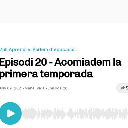
Vull Aprendre. Parlem d'educació.
Episodi 20 - Acomiadem la
primera temporada​
S
July 09, 2021
•
Manel Vidal
•
Episode 20
Use Left/Right to seek, Home/End to jump to start o