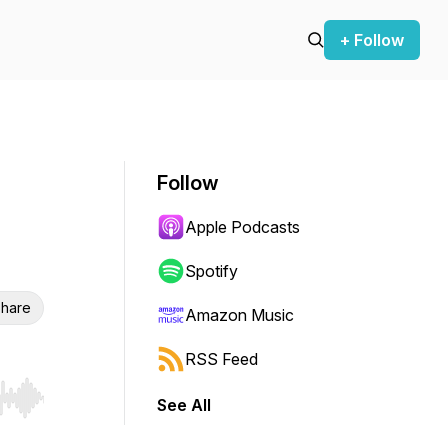
+ Follow
Follow
Apple Podcasts
Spotify
hare
Amazon Music
RSS Feed
See All
r end. Hold shift to jump forward or backward.