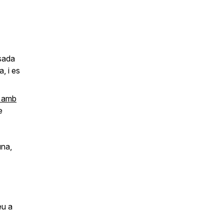
asada
, i es
s amb
e
una,
eu a