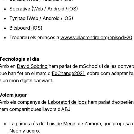
Socrative (Web / Android / iOS)
Tynitap (Web / Android / iOS)
Bitsboard (iOS)
Trobareu els enllaços a
www.vullaprendre.org/episodi-20
Tecnologia al dia
Amb en
David Sobrino
hem parlat de mSchools i de les conver
que han fet en el marc d’
EdChange2021
, sobre com adaptar l’
a un món digital canviant.
Volem jugar
Amb els companys de
Laboratori de jocs
hem parlat d’experiènc
hem compartit dues llavors d’ABJ:
La primera és del
Luis de Mena
, de Zamora, que proposa e
Neón y acero
.