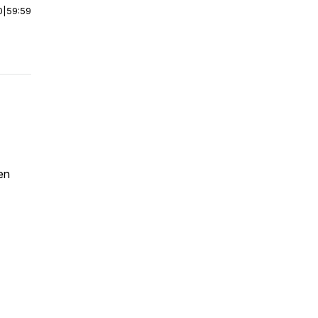
0
|
59:59
 en