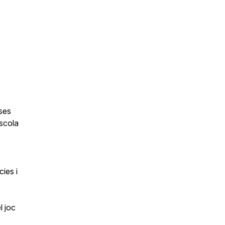
ses
escola
ies i
l joc