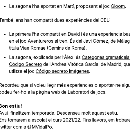
La segona l’ha aportat en Martí, proposant el joc
Gloom
.
També, ens han compartit dues experiències del CEL:
La primera l’ha compartit en David i és una experiència b
en el joc
Aventureros al tren
. És del
Javi Gómez
, de Málaga
titula
Viae Romae (Camins de Roma)
.
La segona, explicada per l’Àlex, és
Categories gramatical
Código Secreto
de l’Andrea Vitórica García, de Madrid, qu
utilitza el joc
Código secreto imágenes
.
Recordeu que si voleu llegir més experiències o aportar-ne alg
podeu fer-ho a la pàgina web de
Laboratori de jocs
.
Bon estiu!
Avui finalitzem temporada. Descanseu molt aquest estiu.
Ens tornarem a escolat el curs 2021/22. Fins llavors, em trobar
twitter com a
@MVidalPo
.