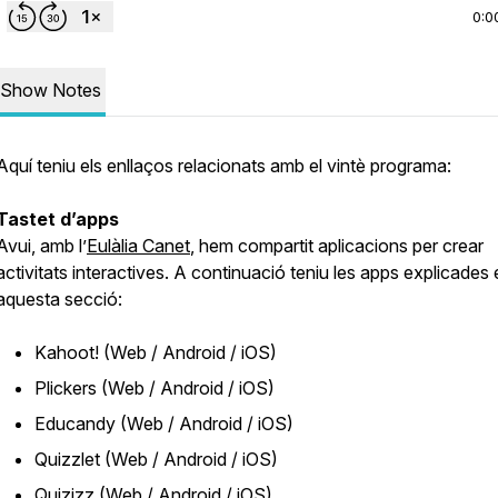
0:0
Show Notes
Aquí teniu els enllaços relacionats amb el vintè programa:
Tastet d’apps
Avui, amb l’
Eulàlia Canet
, hem compartit aplicacions per crear
activitats interactives. A continuació teniu les apps explicades
aquesta secció:
Kahoot! (Web / Android / iOS)
Plickers (Web / Android / iOS)
Educandy (Web / Android / iOS)
Quizzlet (Web / Android / iOS)
Quizizz (Web / Android / iOS)